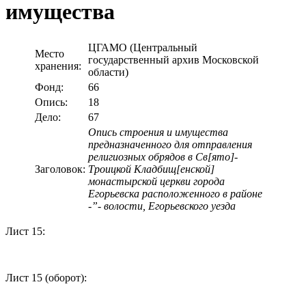
имущества
ЦГАМО (Центральный
Место
государственный архив Московской
хранения:
области)
Фонд:
66
Опись:
18
Дело:
67
Опись строения и имущества
предназначенного для отправления
религиозных обрядов в Св[ято]-
Заголовок:
Троицкой Кладбищ[енской]
монастырской церкви города
Егорьевска расположенного в районе
-”- волости, Егорьевского уезда
Лист 15:
Лист 15 (оборот):