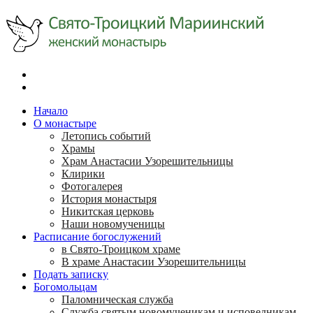
Начало
О монастыре
Летопись событий
Храмы
Храм Анастасии Узорешительницы
Клирики
Фотогалерея
История монастыря
Никитская церковь
Наши новомученицы
Расписание богослужений
в Свято-Троицком храме
В храме Анастасии Узорешительницы
Подать записку
Богомольцам
Паломническая служба
Служба святым новомученикам и исповедникам