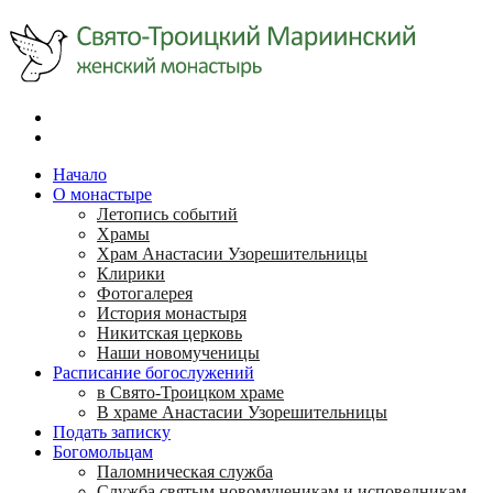
Начало
О монастыре
Летопись событий
Храмы
Храм Анастасии Узорешительницы
Клирики
Фотогалерея
История монастыря
Никитская церковь
Наши новомученицы
Расписание богослужений
в Свято-Троицком храме
В храме Анастасии Узорешительницы
Подать записку
Богомольцам
Паломническая служба
Служба святым новомученикам и исповедникам