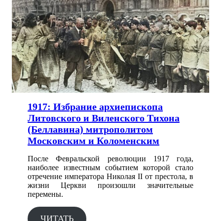
1917: Избрание архиепископа
Литовского и Виленского Тихона
(Беллавина) митрополитом
Московским и Коломенским
После Февральской революции 1917 года,
наиболее известным событием которой стало
отречение императора Николая II от престола, в
жизни Церкви произошли значительные
перемены.
ЧИТАТЬ