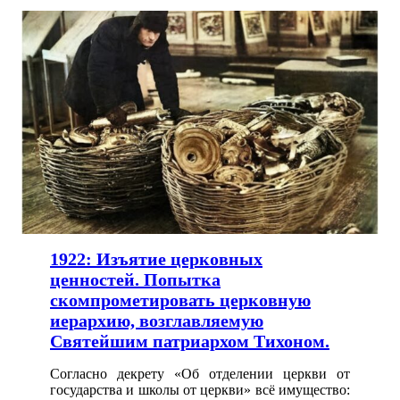
1922: Изъятие церковных
ценностей. Попытка
скомпрометировать церковную
иерархию, возглавляемую
Святейшим патриархом Тихоном.
Согласно декрету «Об отделении церкви от
государства и школы от церкви» всё имущество: