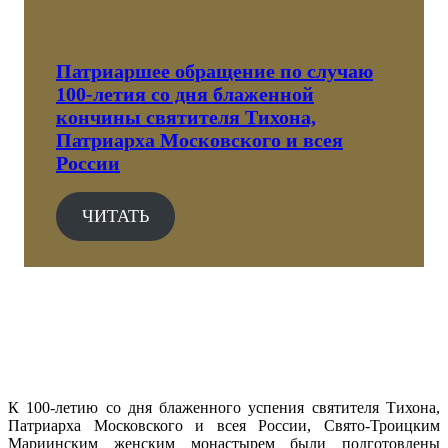
Патриаршее обращение по случаю
100-летия со дня блаженной
кончины святителя Тихона,
Патриарха Московского и всея
России
ЧИТАТЬ
К 100-летию со дня блаженного успения святителя Тихона,
Патриарха Московского и всея России, Свято-Троицким
Мариинским женским монастырем были подготовлены