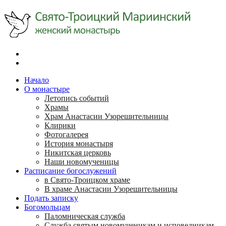
Начало
О монастыре
Летопись событий
Храмы
Храм Анастасии Узорешительницы
Клирики
Фотогалерея
История монастыря
Никитская церковь
Наши новомученицы
Расписание богослужений
в Свято-Троицком храме
В храме Анастасии Узорешительницы
Подать записку
Богомольцам
Паломническая служба
Служба святым новомученикам и исповедникам