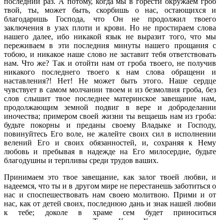
последний раз. А потому, когда мы в горести окружаем гроб
твой, ты, может быть, скорбишь о нас, остающихся и
благодаришь Господа, что Он не продолжил твоего
заключения в узах плоти и крови. Но не простираем слова
нашего далее, ибо никакой язык не выразит того, что мы
переживаем в эти последния минуты нашего прощания с
тобою, и никакое наше слово не заставит тебя ответствовать
нам. Что же? Так и отойти нам от гроба твоего, не получив
никакого последнего твоего к нам слова обращени и
наставления?! Нет! Не может быть этого. Наше сердце
чувствует в самом молчании твоем и из безмолвия гроба, без
слов слышит твое последнее материнское завещание нам,
продолжающим земной подвиг в вере и доброделании
иночества; примером своей жизни ты вещаешь нам из гроба:
будьте покорны и преданы своему Владыке и Господу,
повинуйтесь Его воле, не жалейте своих сил в исполнении
велений Его и своих обязанностей, и, сохраняя к Нему
любовь и пребывая в надежде на Его милосердие, будьте
благодушны и терпливы среди трудов ваших.
Принимаем это твое завещание, как залог твоей любви, и
надеемся, что ты и в другом мире не перестанешь заботиться о
нас и споспешествовать нам своею молитвою. Прими и от
нас, как от детей своих, последнюю дань и знак нашей любви
к тебе; доколе в храме сем будет приноситься