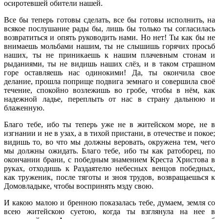
осиротевшей обители нашей.
Все бы теперь готовы сделать, все бы готовы исполнить, на
всякое послушание рады бы, лишь бы только ты согласилась
возвратиться и опять руководить нами. Но нет! Ты как бы не
внимаешь мольбами нашим, ты не слышишь горячих просьб
наших, ты не приникаешь к нашим плачевным стонам и
рыданиями, ты не видишь наших слёз, и в таком страшном
горе оставляешь нас одинокими! Да, ты окончила свое
делание, прошла поприще подвига земнаго и совершила своё
течение, спокойно возлежишь во гробе, чтобы в нём, как
надежной ладье, переплыть от нас в страну дальнюю и
блаженную.
Благо тебе, ибо ты теперь уже не в житейском море, не в
изгнании и не в узах, а в тихой пристани, в отечестве и покое;
видишь то, во что мы должны веровать, окружена тем, чего
мы должны ожидать. Благо тебе, ибо ты как ратоборец, по
окончании брани, с победным знамением Креста Христова в
руках, отходишь к Раздаятелю небесных венцов победных,
как труженик, после тяготы и зноя трудов, возвращаешься к
Домовладыке, чтобы воспринять мзду свою.
И какою малою и бренною показалась тебе, думаем, земля со
всею житейскою суетою, когда ты взглянула на нее в