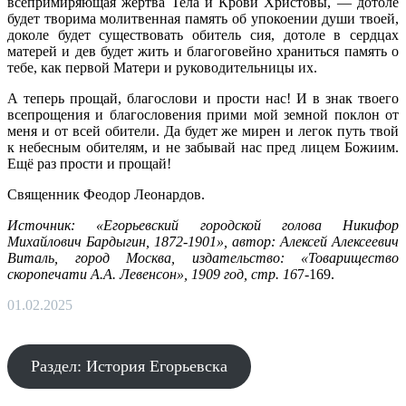
всепримиряющая жертва Тела и Крови Христовы, — дотоле
будет творима молитвенная память об упокоении души твоей,
доколе будет существовать обитель сия, дотоле в сердцах
матерей и дев будет жить и благоговейно храниться память о
тебе, как первой Матери и руководительницы их.
А теперь прощай, благослови и прости нас! И в знак твоего
всепрощения и благословения прими мой земной поклон от
меня и от всей обители. Да будет же мирен и легок путь твой
к небесным обителям, и не забывай нас пред лицем Божиим.
Ещё раз прости и прощай!
Священник Феодор Леонардов.
Источник: «Егорьевский городской голова Никифор
Михайлович Бардыгин, 1872-1901», автор: Алексей Алексеевич
Виталь, город Москва, издательство: «Товарищество
скоропечати А.А. Левенсон», 1909 год, стр. 16
7-169.
01.02.2025
Раздел: История Егорьевска