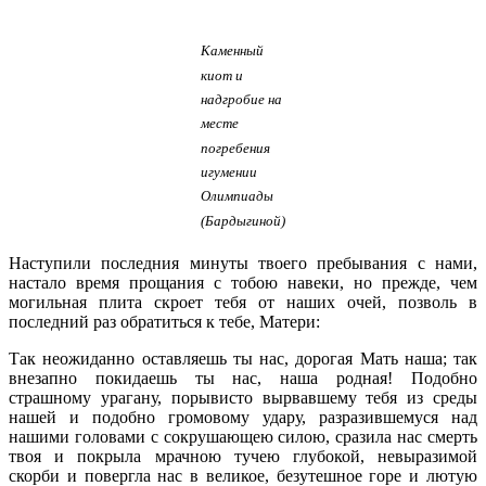
Каменный
киот и
надгробие на
месте
погребения
игумении
Олимпиады
(Бардыгиной)
Наступили последния минуты твоего пребывания с нами,
настало время прощания с тобою навеки, но прежде, чем
могильная плита скроет тебя от наших очей, позволь в
последний раз обратиться к тебе, Матери:
Так неожиданно оставляешь ты нас, дорогая Мать наша; так
внезапно покидаешь ты нас, наша родная! Подобно
страшному урагану, порывисто вырвавшему тебя из среды
нашей и подобно громовому удару, разразившемуся над
нашими головами с сокрушающею силою, сразила нас смерть
твоя и покрыла мрачною тучею глубокой, невыразимой
скорби и повергла нас в великое, безутешное горе и лютую