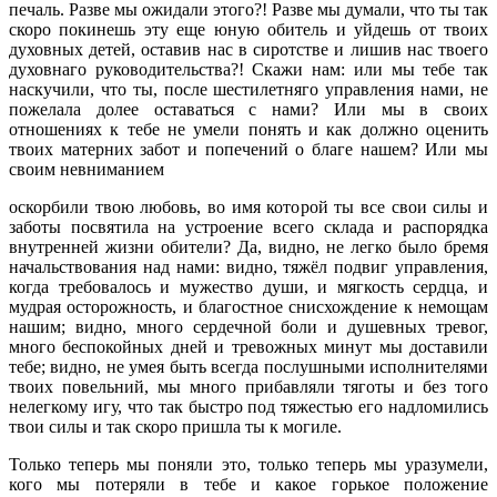
печаль. Разве мы ожидали этого?! Разве мы думали, что ты так
скоро покинешь эту еще юную обитель и уйдешь от твоих
духовных детей, оставив нас в сиротстве и лишив нас твоего
духовнаго руководительства?! Скажи нам: или мы тебе так
наскучили, что ты, после шестилетняго управления нами, не
пожелала долее оставаться с нами? Или мы в своих
отношениях к тебе не умели понять и как должно оценить
твоих матерних забот и попечений о благе нашем? Или мы
своим невниманием
оскорбили твою любовь, во имя которой ты все свои силы и
заботы посвятила на устроение всего склада и распорядка
внутренней жизни обители? Да, видно, не легко было бремя
начальствования над нами: видно, тяжёл подвиг управления,
когда требовалось и мужество души, и мягкость сердца, и
мудрая осторожность, и благостное снисхождение к немощам
нашим; видно, много сердечной боли и душевных тревог,
много беспокойных дней и тревожных минут мы доставили
тебе; видно, не умея быть всегда послушными исполнителями
твоих повельний, мы много прибавляли тяготы и без того
нелегкому игу, что так быстро под тяжестью его надломились
твои силы и так скоро пришла ты к могиле.
Только теперь мы поняли это, только теперь мы уразумели,
кого мы потеряли в тебе и какое горькое положение