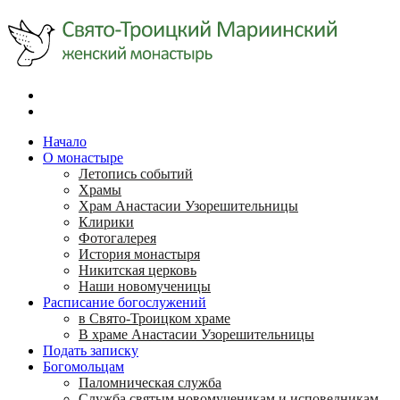
Начало
О монастыре
Летопись событий
Храмы
Храм Анастасии Узорешительницы
Клирики
Фотогалерея
История монастыря
Никитская церковь
Наши новомученицы
Расписание богослужений
в Свято-Троицком храме
В храме Анастасии Узорешительницы
Подать записку
Богомольцам
Паломническая служба
Служба святым новомученикам и исповедникам