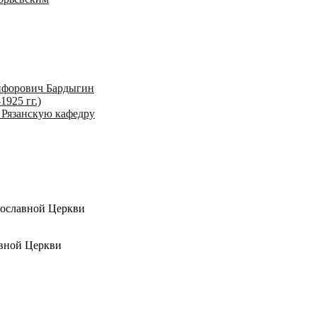
ифорович Бардыгин
1925 гг.)
 Рязанскую кафедру
вославной Церкви
вной Церкви