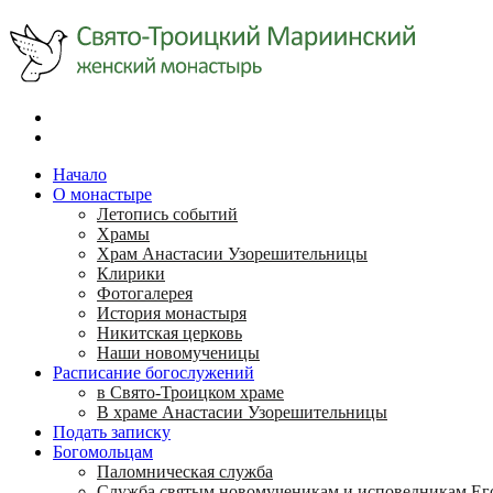
Начало
О монастыре
Летопись событий
Храмы
Храм Анастасии Узорешительницы
Клирики
Фотогалерея
История монастыря
Никитская церковь
Наши новомученицы
Расписание богослужений
в Свято-Троицком храме
В храме Анастасии Узорешительницы
Подать записку
Богомольцам
Паломническая служба
Служба святым новомученикам и исповедникам Ег