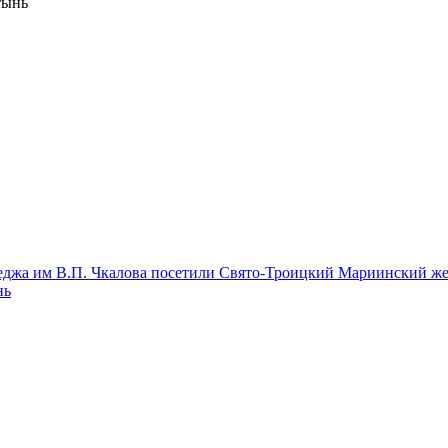
тынь
леджа им В.П. Чкалова посетили Свято-Троицкий Мариинский ж
нь