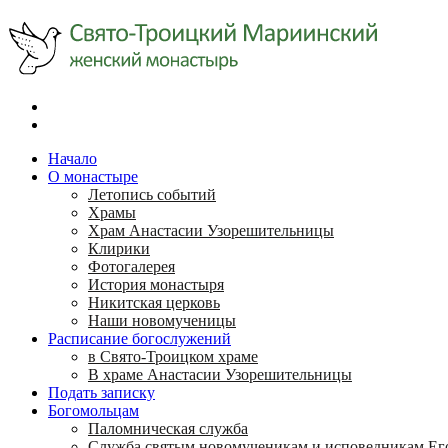
Начало
О монастыре
Летопись событий
Храмы
Храм Анастасии Узорешительницы
Клирики
Фотогалерея
История монастыря
Никитская церковь
Наши новомученицы
Расписание богослужений
в Свято-Троицком храме
В храме Анастасии Узорешительницы
Подать записку
Богомольцам
Паломническая служба
Служба святым новомученикам и исповедникам Ег