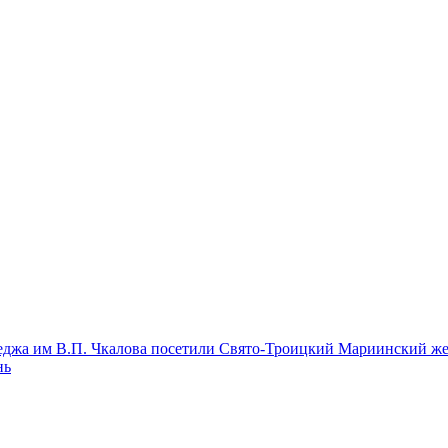
леджа им В.П. Чкалова посетили Свято-Троицкий Мариинский ж
нь