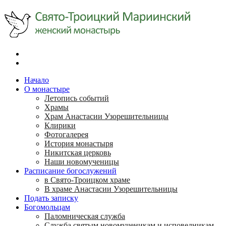
Начало
О монастыре
Летопись событий
Храмы
Храм Анастасии Узорешительницы
Клирики
Фотогалерея
История монастыря
Никитская церковь
Наши новомученицы
Расписание богослужений
в Свято-Троицком храме
В храме Анастасии Узорешительницы
Подать записку
Богомольцам
Паломническая служба
Служба святым новомученикам и исповедникам