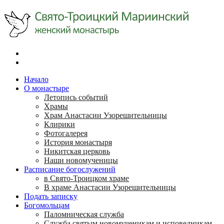
Начало
О монастыре
Летопись событий
Храмы
Храм Анастасии Узорешительницы
Клирики
Фотогалерея
История монастыря
Никитская церковь
Наши новомученицы
Расписание богослужений
в Свято-Троицком храме
В храме Анастасии Узорешительницы
Подать записку
Богомольцам
Паломническая служба
Служба святым новомученикам и исповедникам