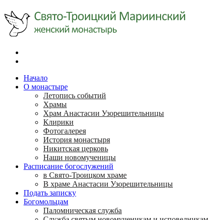
Начало
О монастыре
Летопись событий
Храмы
Храм Анастасии Узорешительницы
Клирики
Фотогалерея
История монастыря
Никитская церковь
Наши новомученицы
Расписание богослужений
в Свято-Троицком храме
В храме Анастасии Узорешительницы
Подать записку
Богомольцам
Паломническая служба
Служба святым новомученикам и исповедникам