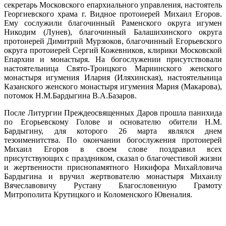
секретарь Московского епархиального управления, настоятель
Георгиевского храма г. Видное протоиерей Михаил Егоров.
Ему сослужили благочинный Раменского округа игумен
Никодим (Лунев), благочинный Балашихинского округа
протоиерей Димитрий Мурзюков, благочинный Егорьевского
округа протоиерей Сергий Кожевников, клирики Московской
Епархии и монастыря. На богослужении присутствовали
настоятельница Свято-Троицкого Мариинского женского
монастыря игумения Илария (Иляхинская), настоятельница
Казанского женского монастыря игумения Мария (Макарова),
потомок Н.М.Бардыгина В.А.Базаров.
После Литургии Преждеосвященных Даров прошла панихида
по Егорьевскому Голове и основателю обители Н.М.
Бардыгину, для которого 26 марта являлся днем
тезоименитства. По окончании богослужения протоиерей
Михаил Егоров в своем слове поздравил всех
присутствующих с праздником, сказал о благочестивой жизни
и жертвенности приснопамятного Никифора Михайловича
Бардыгина и вручил жертвователю монастыря Михаилу
Вячеславовичу Рустану Благословенную Грамоту
Митрополита Крутицкого и Коломенского Ювеналия.