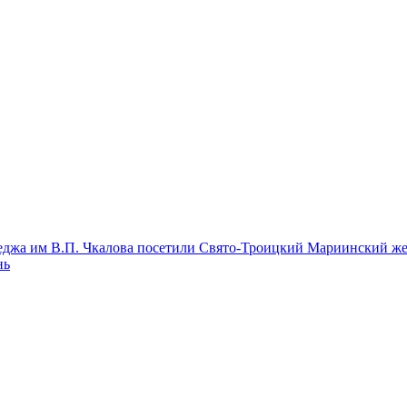
леджа им В.П. Чкалова посетили Свято-Троицкий Мариинский ж
нь