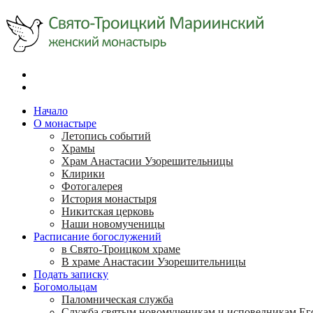
Начало
О монастыре
Летопись событий
Храмы
Храм Анастасии Узорешительницы
Клирики
Фотогалерея
История монастыря
Никитская церковь
Наши новомученицы
Расписание богослужений
в Свято-Троицком храме
В храме Анастасии Узорешительницы
Подать записку
Богомольцам
Паломническая служба
Служба святым новомученикам и исповедникам Ег