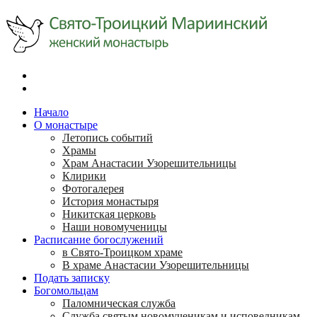
Начало
О монастыре
Летопись событий
Храмы
Храм Анастасии Узорешительницы
Клирики
Фотогалерея
История монастыря
Никитская церковь
Наши новомученицы
Расписание богослужений
в Свято-Троицком храме
В храме Анастасии Узорешительницы
Подать записку
Богомольцам
Паломническая служба
Служба святым новомученикам и исповедникам