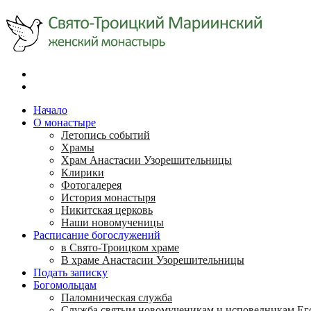
Начало
О монастыре
Летопись событий
Храмы
Храм Анастасии Узорешительницы
Клирики
Фотогалерея
История монастыря
Никитская церковь
Наши новомученицы
Расписание богослужений
в Свято-Троицком храме
В храме Анастасии Узорешительницы
Подать записку
Богомольцам
Паломническая служба
Служба святым новомученикам и исповедникам Ег