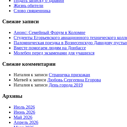
Подать записку о здравии
Жизнь обители
Слово священника
Свежие записи
Анонс: Семейный Форум в Коломне
Студенты Егорьевского авиационного технического кол
Паломническая поездка в Вознесенскую Давидову пусты
Вместе помогаем людям на Донбассе
Молебен перед экзаменами для учащихся
Свежие комментарии
Наталия
к записи
Страничка прихожан
Матвей
к записи
Любовь Сергеевна Егорова
Наталия
к записи
День города 2019
Архивы
Июль 2026
Июнь 2026
Май 2026
Апрель 2026