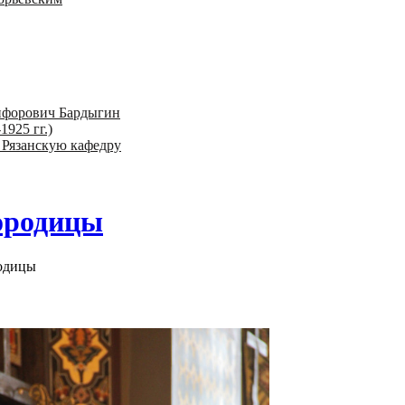
ифорович Бардыгин
1925 гг.)
 Рязанскую кафедру
ородицы
родицы