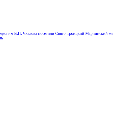
леджа им В.П. Чкалова посетили Свято-Троицкий Мариинский ж
нь