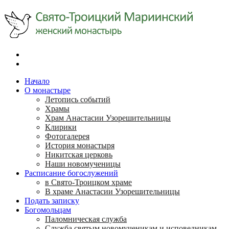
Начало
О монастыре
Летопись событий
Храмы
Храм Анастасии Узорешительницы
Клирики
Фотогалерея
История монастыря
Никитская церковь
Наши новомученицы
Расписание богослужений
в Свято-Троицком храме
В храме Анастасии Узорешительницы
Подать записку
Богомольцам
Паломническая служба
Служба святым новомученикам и исповедникам