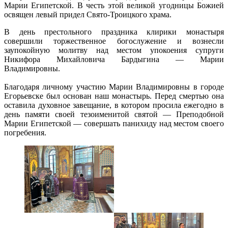
Марии Египетской. В честь этой великой угодницы Божией
освящен левый придел Свято-Троицкого храма.
В день престольного праздника клирики монастыря
совершили торжественное богослужение и вознесли
заупокойную молитву над местом упокоения супруги
Никифора Михайловича Бардыгина — Марии
Владимировны.
Благодаря личному участию Марии Владимировны в городе
Егорьевске был основан наш монастырь. Перед смертью она
оставила духовное завещание, в котором просила ежегодно в
день памяти своей тезоименитой святой — Преподобной
Марии Египетской — совершать панихиду над местом своего
погребения.