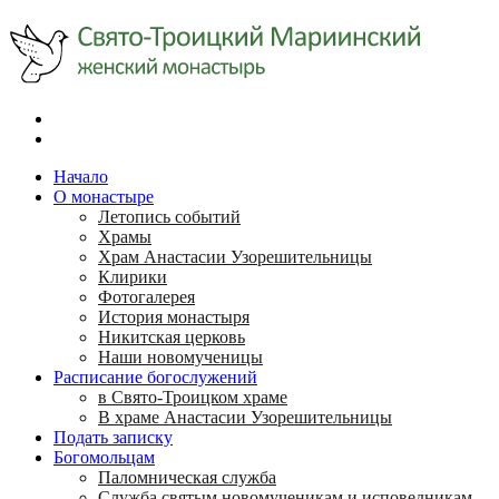
Начало
О монастыре
Летопись событий
Храмы
Храм Анастасии Узорешительницы
Клирики
Фотогалерея
История монастыря
Никитская церковь
Наши новомученицы
Расписание богослужений
в Свято-Троицком храме
В храме Анастасии Узорешительницы
Подать записку
Богомольцам
Паломническая служба
Служба святым новомученикам и исповедникам