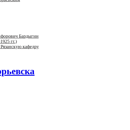
ифорович Бардыгин
1925 гг.)
 Рязанскую кафедру
орьевска