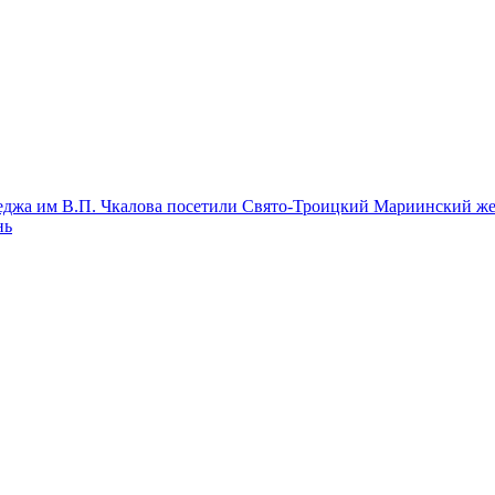
леджа им В.П. Чкалова посетили Свято-Троицкий Мариинский ж
нь