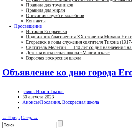
Правила для трудников
Правила для мирян
Описания служб и молебнов
Контакты
Просвещение
История Егорьевска
Подвижник благочестия ХХ столетия Михаил Ник
Егорьевск в годы служения святителя Тихона (1917-
Святитель Мелетий — 140 лет со дня назначения на
Детская воскресная школа «Мариинская»
Взрослая воскресная школа
Объявление ко дню города Ег
свящ. Иоанн Глазов
30 августа 2023
Анонсы/Послания
,
Воскресная школа
←
Пред.
След.
→