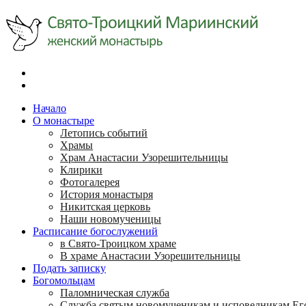
Начало
О монастыре
Летопись событий
Храмы
Храм Анастасии Узорешительницы
Клирики
Фотогалерея
История монастыря
Никитская церковь
Наши новомученицы
Расписание богослужений
в Свято-Троицком храме
В храме Анастасии Узорешительницы
Подать записку
Богомольцам
Паломническая служба
Служба святым новомученикам и исповедникам Ег