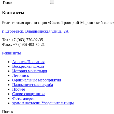
Контакты
Религиозная организация «Свято-Троицкий Мариинский женск
г. Егорьевск, Владимирская улица, 2А
Тел.: +7 (963) 770-02-35
Факс: +7 (496) 403-75-21
Реквизиты
Анонсы/Послания
Воскресная школа
История монастыря
Летопись
Официальные мероприятия
Паломническая служба
Прочее
Слово священника
Фотогалерея
храм Анастасии Узорешительницы
Поиск