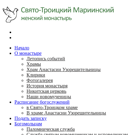
Начало
О монастыре
Летопись событий
Храмы
Храм Анастасии Узорешительницы
Клирики
Фотогалерея
История монастыря
Никитская церковь
Наши новомученицы
Расписание богослужений
в Свято-Троицком храме
В храме Анастасии Узорешительницы
Подать записку
Богомольцам
Паломническая служба
Служба святым новомученикам и исповедникам