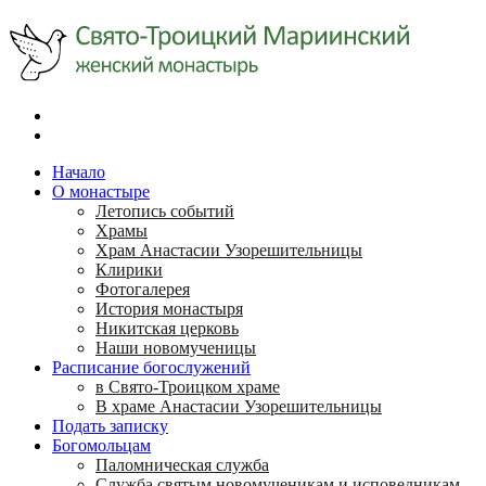
Начало
О монастыре
Летопись событий
Храмы
Храм Анастасии Узорешительницы
Клирики
Фотогалерея
История монастыря
Никитская церковь
Наши новомученицы
Расписание богослужений
в Свято-Троицком храме
В храме Анастасии Узорешительницы
Подать записку
Богомольцам
Паломническая служба
Служба святым новомученикам и исповедникам