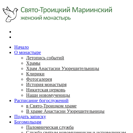
Начало
О монастыре
Летопись событий
Храмы
Храм Анастасии Узорешительницы
Клирики
Фотогалерея
История монастыря
Никитская церковь
Наши новомученицы
Расписание богослужений
в Свято-Троицком храме
В храме Анастасии Узорешительницы
Подать записку
Богомольцам
Паломническая служба
Служба святым новомученикам и исповедникам