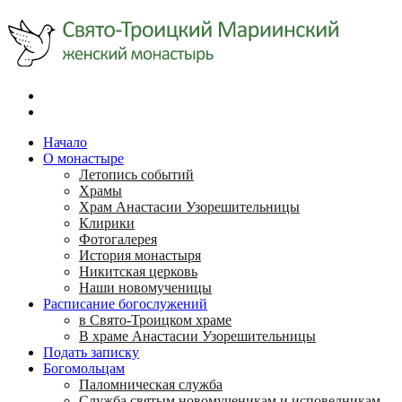
Начало
О монастыре
Летопись событий
Храмы
Храм Анастасии Узорешительницы
Клирики
Фотогалерея
История монастыря
Никитская церковь
Наши новомученицы
Расписание богослужений
в Свято-Троицком храме
В храме Анастасии Узорешительницы
Подать записку
Богомольцам
Паломническая служба
Служба святым новомученикам и исповедникам