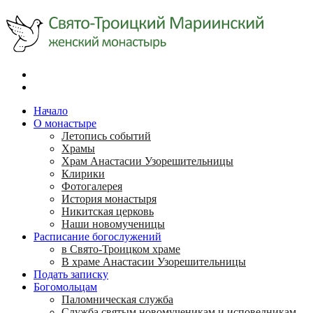
Начало
О монастыре
Летопись событий
Храмы
Храм Анастасии Узорешительницы
Клирики
Фотогалерея
История монастыря
Никитская церковь
Наши новомученицы
Расписание богослужений
в Свято-Троицком храме
В храме Анастасии Узорешительницы
Подать записку
Богомольцам
Паломническая служба
Служба святым новомученикам и исповедникам