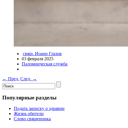
свящ. Иоанн Глазов
03 февраля 2025
Паломническая служба
←
Пред.
След.
→
Популярные разделы
Подать записку о здравии
Жизнь обители
Слово священника