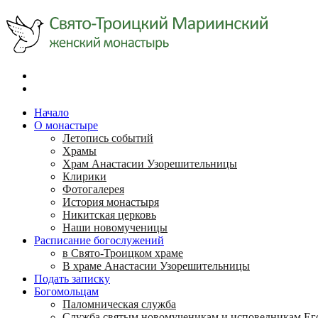
Начало
О монастыре
Летопись событий
Храмы
Храм Анастасии Узорешительницы
Клирики
Фотогалерея
История монастыря
Никитская церковь
Наши новомученицы
Расписание богослужений
в Свято-Троицком храме
В храме Анастасии Узорешительницы
Подать записку
Богомольцам
Паломническая служба
Служба святым новомученикам и исповедникам Ег