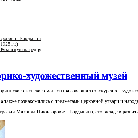
ифорович Бардыгин
1925 гг.)
 Рязанскую кафедру
орико-художественный музей
ариинского женского монастыря совершила экскурсию в художес
 а также познакомились с предметами церковной утвари и народ
рафии Михаила Никифоровича Бардыгина, его вкладе в развитие