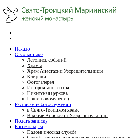
Начало
О монастыре
Летопись событий
Храмы
Храм Анастасии Узорешительницы
Клирики
Фотогалерея
История монастыря
Никитская церковь
Наши новомученицы
Расписание богослужений
в Свято-Троицком храме
В храме Анастасии Узорешительницы
Подать записку
Богомольцам
Паломническая служба
Служба святым новомученикам и исповедникам