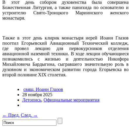
В этот день собором духовенства была совершена
Божественная Литургия, а также панихида по основателю и
устроителю Свято-Троицкого Мариинского женского
монастыря.
Также в этот день клирик монастыря иерей Иоанн Глазов
посетил Егорьевский Авиационный Технический колледж,
где провел лекцию для первокурсников отделения
авиационной наземной техники. В ходе лекции обучающиеся
познакомились с жизнью и деятельностью Никифора
Михайловича Бардыгина, сыгравшего значительную роль в
духовном и экономическом развитии города Егорьевска во
второй половине XIX столетия.
свящ. Иоанн Глазов
28 ноября 2025
Летопись
,
Официальные мероприятия
←
Пред.
След.
→