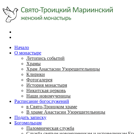
Начало
О монастыре
Летопись событий
Храмы
Храм Анастасии Узорешительницы
Клирики
Фотогалерея
История монастыря
Никитская церковь
Наши новомученицы
Расписание богослужений
в Свято-Троицком храме
В храме Анастасии Узорешительницы
Подать записку
Богомольцам
Паломническая служба
Служба святым новомученикам и исповедникам Ег