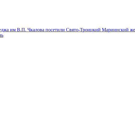
леджа им В.П. Чкалова посетили Свято-Троицкий Мариинский ж
нь