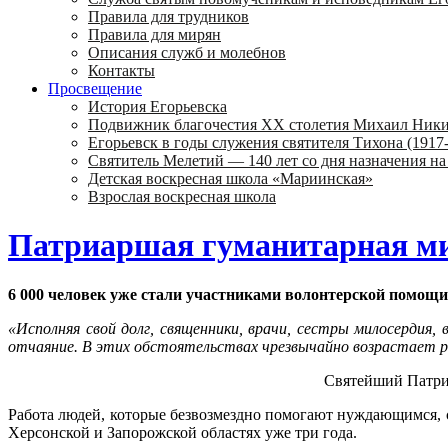
Правила для трудников
Правила для мирян
Описания служб и молебнов
Контакты
Просвещение
История Егорьевска
Подвижник благочестия ХХ столетия Михаил Ник
Егорьевск в годы служения святителя Тихона (1917-
Святитель Мелетий — 140 лет со дня назначения на
Детская воскресная школа «Мариинская»
Взрослая воскресная школа
Патриаршая гуманитарная м
6 000 человек уже стали участниками волонтерской помощи
«Исполняя свой долг, священники, врачи, сестры милосердия
отчаяние. В этих обстоятельствах чрезвычайно возрастает 
Святейший Патриа
Работа людей, которые безвозмездно помогают нуждающимся, с
Херсонской и Запорожской областях уже три года.