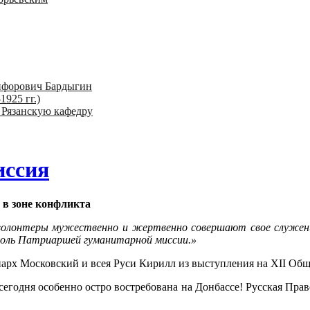
ифорович Бардыгин
1925 гг.)
 Рязанскую кафедру
иссия
 в зоне конфликта
, волонтеры мужественно и жертвенно совершают свое служение 
роль Патриаршей гуманитарной миссии.»
рх Московский и всея Руси Кирилл из выступления на ХII Общ
егодня особенно остро востребована на Донбассе! Русская Прав