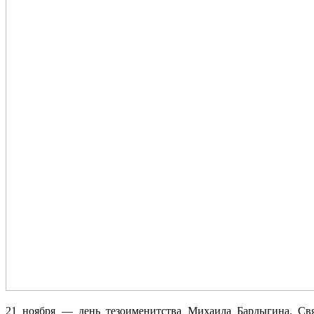
21 ноября — день тезоименитства Михаила Бардыгина. Св