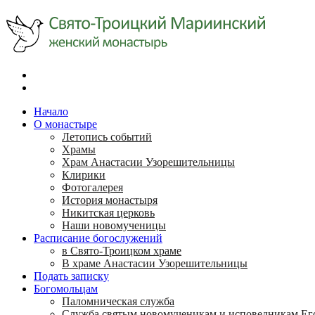
Начало
О монастыре
Летопись событий
Храмы
Храм Анастасии Узорешительницы
Клирики
Фотогалерея
История монастыря
Никитская церковь
Наши новомученицы
Расписание богослужений
в Свято-Троицком храме
В храме Анастасии Узорешительницы
Подать записку
Богомольцам
Паломническая служба
Служба святым новомученикам и исповедникам Ег