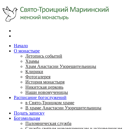
Начало
О монастыре
Летопись событий
Храмы
Храм Анастасии Узорешительницы
Клирики
Фотогалерея
История монастыря
Никитская церковь
Наши новомученицы
Расписание богослужений
в Свято-Троицком храме
В храме Анастасии Узорешительницы
Подать записку
Богомольцам
Паломническая служба
Служба святым новомученикам и исповедникам