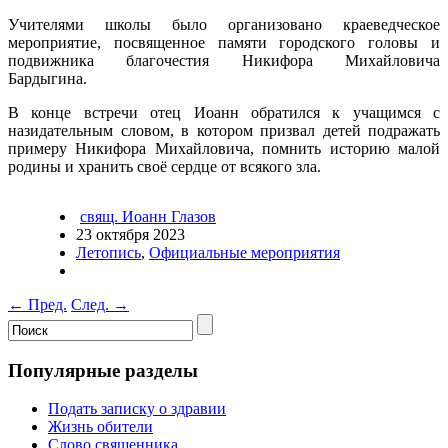
Учителями школы было организовано краеведческое
мероприятие, посвященное памяти городского головы и
подвижника благочестия Никифора Михайловича
Бардыгина.
В конце встречи отец Иоанн обратился к учащимся с
назидательным словом, в котором призвал детей подражать
примеру Никифора Михайловича, помнить историю малой
родины и хранить своё сердце от всякого зла.
свящ. Иоанн Глазов
23 октября 2023
Летопись
,
Официальные мероприятия
←
Пред.
След.
→
Популярные разделы
Подать записку о здравии
Жизнь обители
Слово священника