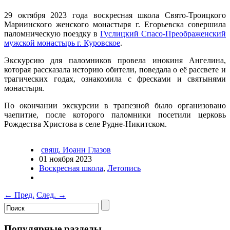
29 октября 2023 года воскресная школа Свято-Троицкого
Мариинского женского монастыря г. Егорьевска совершила
паломническую поездку в
Гуслицкий Спасо-Преображенский
мужской монастырь г.
Куровское
.
Экскурсию для паломников провела инокиня Ангелина,
которая рассказала историю обители, поведала о её рассвете и
трагических годах, ознакомила с фресками и святынями
монастыря.
По окончании экскурсии в трапезной было организовано
чаепитие, после которого паломники посетили церковь
Рождества Христова в селе Рудне-Никитском.
свящ. Иоанн Глазов
01 ноября 2023
Воскресная школа
,
Летопись
←
Пред.
След.
→
Популярные разделы