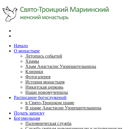
Начало
О монастыре
Летопись событий
Храмы
Храм Анастасии Узорешительницы
Клирики
Фотогалерея
История монастыря
Никитская церковь
Наши новомученицы
Расписание богослужений
в Свято-Троицком храме
В храме Анастасии Узорешительницы
Подать записку
Богомольцам
Паломническая служба
Служба святым новомученикам и исповедникам